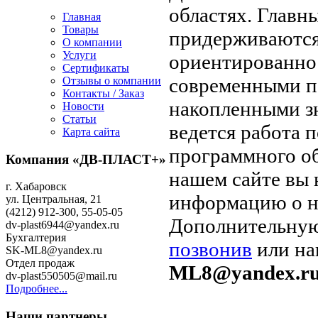
областях. Главн
Главная
Товары
придерживаются 
О компании
Услуги
ориентированно
Сертификаты
современными п
Отзывы о компании
Контакты / Заказ
накопленными зн
Новости
Статьи
ведется работа 
Карта сайта
программного об
Компания «ДВ-ПЛАСТ+»
нашем сайте вы
г. Хабаровск
информацию о н
ул. Центральная, 21
(4212) 912-300, 55-05-05
Дополнительную
dv-plast6944@yandex.ru
Бухгалтерия
позвонив
или на
SK-ML8@yandex.ru
Отдел продаж
ML8@yandex.r
dv-plast550505@mail.ru
Подробнее...
Наши партнеры