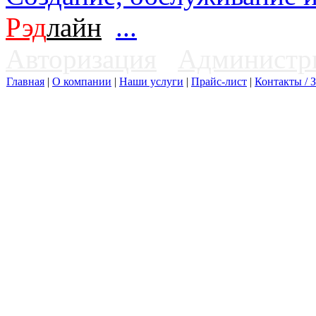
Рэд
лайн
...
Авторизация
Администр
Главная
|
О компании
|
Наши услуги
|
Прайс-лист
|
Контакты / З