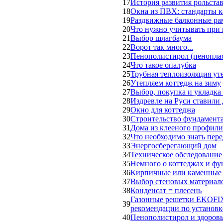
17
История развития рольста
18
Окна из ПВХ: стандарты к
19
Раздвижные балконные р
20
Что нужно учитывать при 
21
Выбор шлагбаума
22
Ворот так много...
23
Пенополистирол (пенопла
24
Что такое опалубка
25
Трубная теплоизоляция уте
26
Утепляем коттедж на зиму
27
Выбор, покупка и укладка
28
Издревле на Руси ставили
29
Окно для коттеджа
30
Строительство фундамент
31
Дома из клееного профили
32
Что необходимо знать пере
33
Энергосберегающий дом
34
Техническое обследование
35
Немного о коттеджах и фу
36
Кирпичные или каменные
37
Выбор стеновых материало
38
Конденсат = плесень
Газонные решетки EKOFIX.
39
рекомендации по установке
40
Пенополистирол и здоров