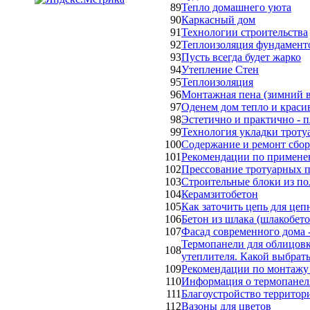
89
Тепло домашнего уюта
90
Каркасный дом
91
Технологии строительства
92
Теплоизоляция фундамент
93
Пусть всегда будет жарко
94
Утепление Стен
95
Теплоизоляция
96
Монтажная пена (зимний в
97
Оденем дом тепло и краси
98
Эстетично и практично - п
99
Технология укладки троту
100
Содержание и ремонт сбо
101
Рекомендации по примене
102
Прессование тротуарных 
103
Строительные блоки из по
104
Керамзитобетон
105
Как заточить цепь для це
106
Бетон из шлака (шлакобето
107
Фасад современного дома 
Термопанели для облицовк
108
утеплителя. Какой выбрат
109
Рекомендации по монтажу
110
Информация о термопанел
111
Благоустройство территор
112
Вазоны для цветов