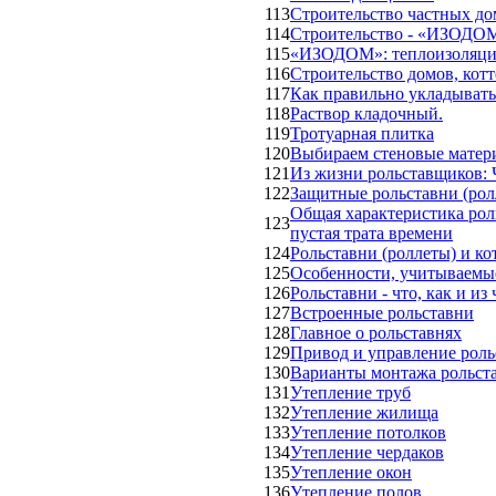
113
Строительство частных д
114
Строительство - «ИЗОДО
115
«ИЗОДОМ»: теплоизоляци
116
Строительство домов, кот
117
Как правильно укладывать
118
Раствор кладочный.
119
Тротуарная плитка
120
Выбираем стеновые матер
121
Из жизни рольставщиков: 
122
Защитные рольставни (ролл
Общая характеристика роль
123
пустая трата времени
124
Рольставни (роллеты) и к
125
Особенности, учитываемые
126
Рольставни - что, как и из 
127
Встроенные рольставни
128
Главное о рольставнях
129
Привод и управление роль
130
Варианты монтажа рольст
131
Утепление труб
132
Утепление жилища
133
Утепление потолков
134
Утепление чердаков
135
Утепление окон
136
Утепление полов