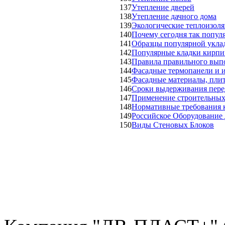
137
Утепление дверей
138
Утепление дачного дома
139
Экологические теплоизоля
140
Почему сегодня так попул
141
Образцы популярной уклад
142
Популярные кладки кирпич
143
Правила правильного вып
144
Фасадные термопанели и и
145
Фасадные материалы, плит
146
Сроки выдерживания пере
147
Применение строительных
148
Нормативные требования 
149
Российское Оборудование
150
Виды Стеновых Блоков