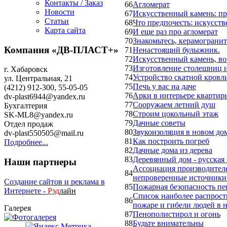
Контакты / Заказ
66
Агломерат
Новости
67
Искусственный камень: п
Статьи
68
Что предпочесть: искусст
Карта сайта
69
И еще раз про агломерат
70
Знакомьтесь, керамогранит
Компания «ДВ-ПЛАСТ+»
71
Ненастоящий булыжник.
72
Искусственный камень, в
73
Изготовление столешниц и
г. Хабаровск
74
Устройство скатной кровл
ул. Центральная, 21
75
Печь у вас на даче
(4212) 912-300, 55-05-05
76
Арки в интерьере квартир
dv-plast6944@yandex.ru
77
Сооружаем летний душ
Бухгалтерия
78
Строим цокольный этаж
SK-ML8@yandex.ru
79
Дачные советы
Отдел продаж
80
Звукоизоляция в новом до
dv-plast550505@mail.ru
81
Как построить погреб
Подробнее...
82
Дачные дома из дерева
83
Деревянный дом - русская 
Наши партнеры
Ассоциация производител
84
непроверенные источник
Создание сайтов и реклама в
85
Пожарная безопасность пе
Интернете -
Рэд
лайн
Список наиболее распрост
86
пожаре и гибели людей в н
Галерея
87
Пенополистирол и огонь
88
Будьте внимательны