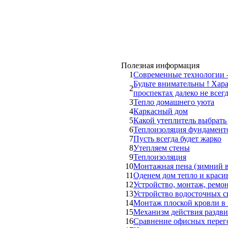
Полезная информация
1
Современные технологии 
Будьте внимательны ! Хар
2
проспектах далеко не все
3
Тепло домашнего уюта
4
Каркасный дом
5
Какой утеплитель выбрать
6
Теплоизоляция фундамент
7
Пусть всегда будет жарко
8
Утепляем стены
9
Теплоизоляция
10
Монтажная пена (зимний в
11
Оденем дом тепло и краси
12
Устройство, монтаж, ремо
13
Устройство водосточных с
14
Монтаж плоской кровли в
15
Механизм действия раздв
16
Сравнение офисных перего