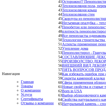
41
Осторожно!? Пенополисти
42
Теплоизоляция пола, пере
43
Теплоизоляция крыш
44
Теплоизоляция стен
45
Скорлупа из пенополисти
46
Несъемная опалубка – те
47
Пенобетон или пенополис
48
плотность пенополистиро
49
Все пенопласты одинаков
50
Технология строительства
51
Аспекты применение пеноп
52
Утепление дома
53
Пенополистирол - Гранул
54
СОСТАВЛЯЮЩИЕ ДЕКО
55
ПРОИЗВОДСТВО ДЕКО
56
ВНЕШНИЙ ВИД ДЕКОР
57
ПЯТЬ ВОПРОСОВ ПРО
Навигация
58
Как избежать ошибок при 
59
Секреты каменной кладки
Главная
60
Сфера применения облицо
Товары
61
Новые свойства и старые 
О компании
62
Born in USA
Услуги
63
Выбор облицовочного камн
Сертификаты
64
Свойства натурального ка
Отзывы о компании
65
Натуральный камень – спо